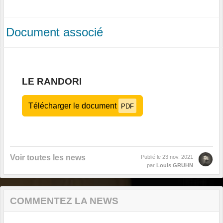
Document associé
LE RANDORI
Télécharger le document
PDF
Voir toutes les news
Publié le
23 nov. 2021
par
Louis GRUHN
COMMENTEZ LA NEWS