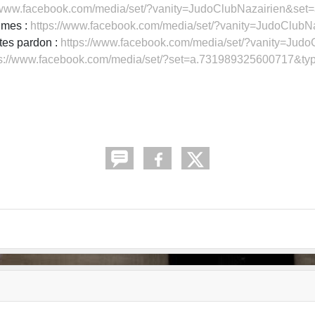
//www.facebook.com/media/set/?vanity=JudoClubNazairien&se
imes :
https://www.facebook.com/media/set/?vanity=JudoClub
tes pardon :
https://www.facebook.com/media/set/?vanity=Ju
ps://www.facebook.com/media/set/?set=a.731989325600717&ty