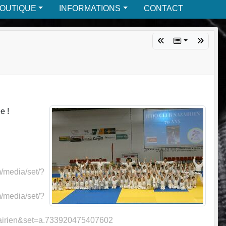
BOUTIQUE
INFORMATIONS
CONTACT
e !
/media/set/?
/media/set/?
zairien&set=a.733920475407602