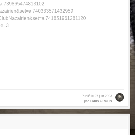
t=a.739865474813102
Nazairien&set=a.740333571432959
doClubNazairien&set=a.741851961281120
pe=3
Publié le
27 juin 2023
par
Louis GRUHN