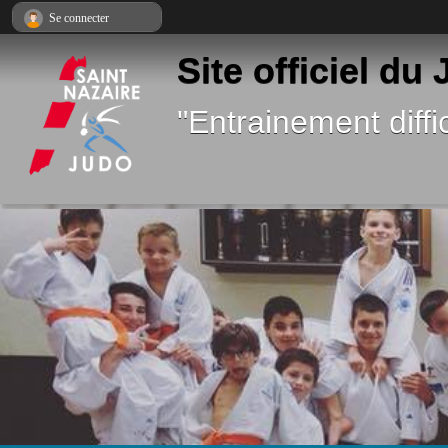
Panneau de gestion des cookies
Se connecter
Site officiel du
"Entrainement diffic