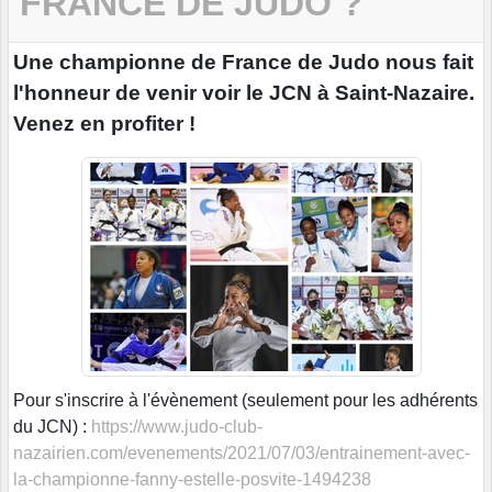
FRANCE DE JUDO ?
Une championne de France de Judo nous fait
l'honneur de venir voir le JCN à Saint-Nazaire.
Venez en profiter !
Pour s'inscrire à l'évènement (seulement pour les adhérents
du JCN) :
https://www.judo-club-
nazairien.com/evenements/2021/07/03/entrainement-avec-
la-championne-fanny-estelle-posvite-1494238