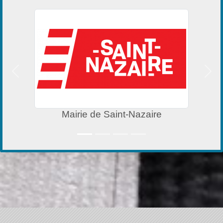
Précedent
Suiv
Mairie de Saint-Nazaire