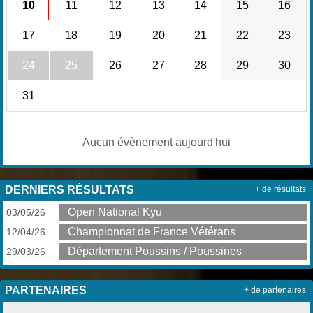
10
11
12
13
14
15
16
17
18
19
20
21
22
23
24
25
26
27
28
29
30
31
Aucun évènement aujourd'hui
DERNIERS RÉSULTATS
+ de résultats
Open National Kyu
03/05/26
Championnat de France Vétérans
12/04/26
Département Poussins / Poussines
29/03/26
PARTENAIRES
+ de partenaires