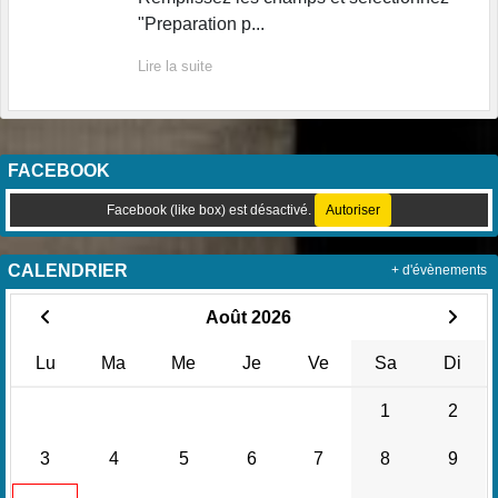
"Preparation p...
Lire la suite
FACEBOOK
Facebook (like box) est désactivé.
Autoriser
CALENDRIER
+ d'évènements
Août 2026
Lu
Ma
Me
Je
Ve
Sa
Di
1
2
3
4
5
6
7
8
9