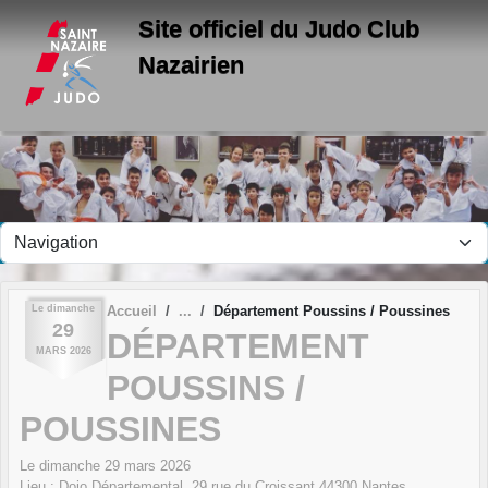
Panneau de gestion des cookies
Site officiel du Judo Club
Nazairien
Le
dimanche
Accueil
Département Poussins / Poussines
29
DÉPARTEMENT
MARS
2026
POUSSINS /
POUSSINES
Le
dimanche
29
mars
2026
Lieu :
Dojo Départemental, 29 rue du Croissant
44300
Nantes