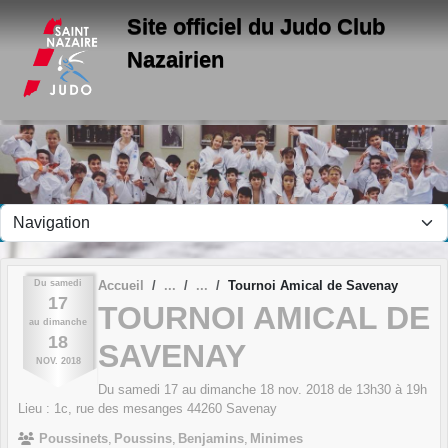
Panneau de gestion des cookies
Site officiel du Judo Club
Nazairien
Du
samedi
Accueil
Tournoi Amical de Savenay
17
TOURNOI AMICAL DE
au
dimanche
18
SAVENAY
NOV.
2018
Du
samedi
17
au
dimanche
18
nov.
2018
de 13h30 à 19h
Lieu :
1c, rue des mesanges
44260
Savenay
Poussinets
Poussins
Benjamins
Minimes