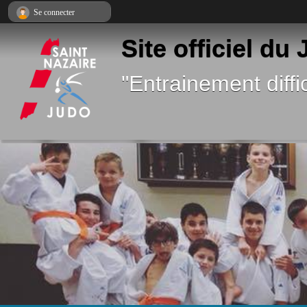
Panneau de gestion des cookies
Se connecter
Site officiel du
"Entrainement diffic