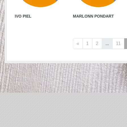
IVO PIEL
MARLONN PONDART
«
1
2
...
11