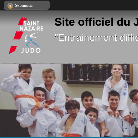
Panneau de gestion des cookies
Se connecter
Site officiel du
"Entrainement diffic