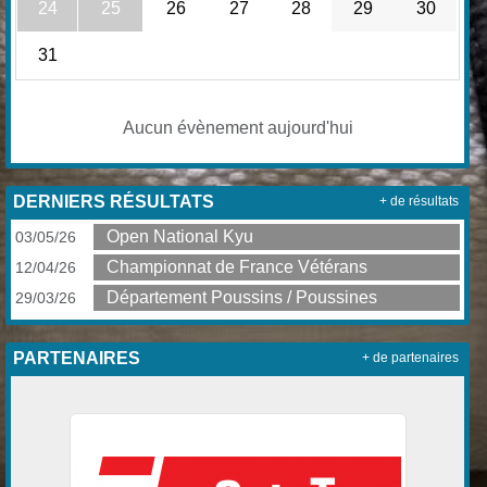
24
25
26
27
28
29
30
31
Aucun évènement aujourd'hui
DERNIERS RÉSULTATS
+ de résultats
Open National Kyu
03/05/26
Championnat de France Vétérans
12/04/26
Département Poussins / Poussines
29/03/26
PARTENAIRES
+ de partenaires