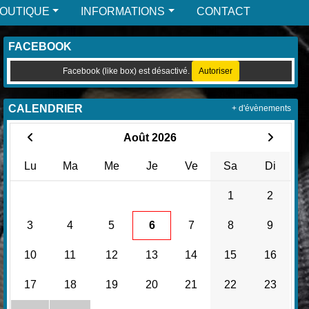
BOUTIQUE
INFORMATIONS
CONTACT
FACEBOOK
Facebook (like box) est désactivé.
Autoriser
CALENDRIER
+ d'évènements
Août 2026
Lu
Ma
Me
Je
Ve
Sa
Di
1
2
3
4
5
6
7
8
9
10
11
12
13
14
15
16
17
18
19
20
21
22
23