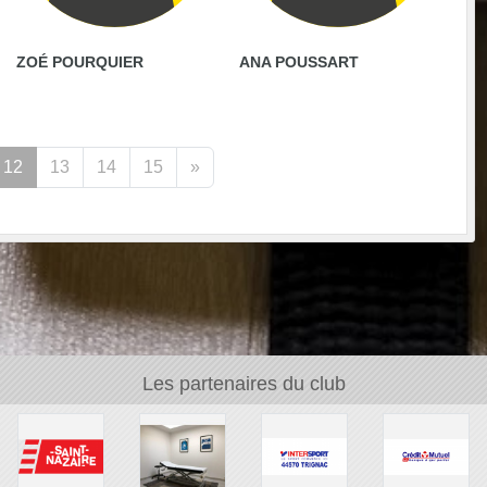
ZOÉ POURQUIER
ANA POUSSART
12
13
14
15
»
Les partenaires du club