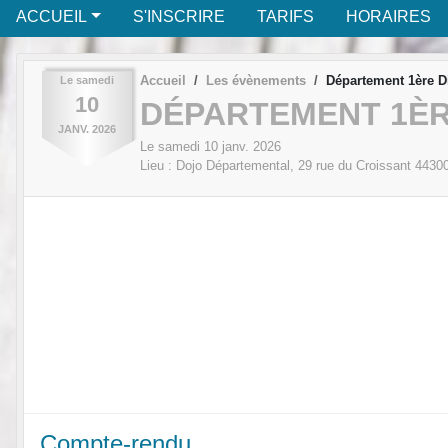
ACCUEIL
S'INSCRIRE
TARIFS
HORAIRES
Accueil
Les évènements
Département 1ère Di
Le
samedi
10
DÉPARTEMENT 1ÈRE
JANV.
2026
Le
samedi
10
janv.
2026
Lieu :
Dojo Départemental, 29 rue du Croissant
4430
Compte-rendu