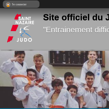
Panneau de gestion des cookies
Se connecter
Site officiel du
"Entrainement diffic