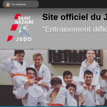
Panneau de gestion des cookies
Se connecter
Site officiel du
"Entrainement diffic