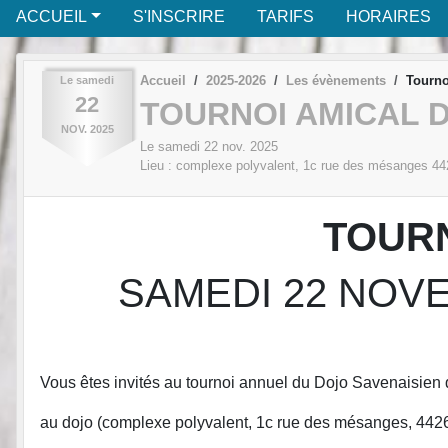
ACCUEIL
S'INSCRIRE
TARIFS
HORAIRES
Accueil
2025-2026
Les évènements
Tourno
Le
samedi
22
TOURNOI AMICAL D
NOV.
2025
Le
samedi
22
nov.
2025
Lieu :
complexe polyvalent, 1c rue des mésanges
44
TOURN
SAMEDI 22 NOV
Vous êtes invités au tournoi annuel du Dojo Savenaisie
au dojo (complexe polyvalent, 1c rue des mésanges, 442