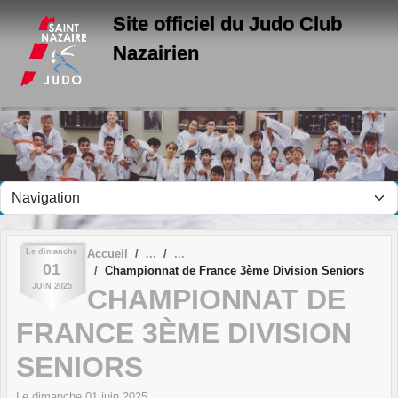
Panneau de gestion des cookies
Site officiel du Judo Club
Nazairien
Le
dimanche
Accueil
01
Championnat de France 3ème Division Seniors
JUIN
2025
CHAMPIONNAT DE
FRANCE 3ÈME DIVISION
SENIORS
Le
dimanche
01
juin
2025