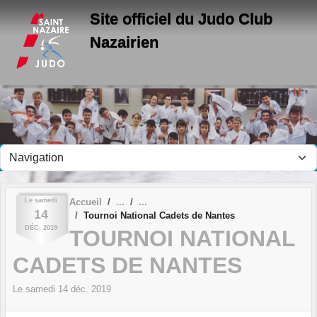
Panneau de gestion des cookies
Site officiel du Judo Club
Nazairien
Le
samedi
Accueil
14
Tournoi National Cadets de Nantes
DÉC.
2019
TOURNOI NATIONAL
CADETS DE NANTES
Le
samedi
14
déc.
2019