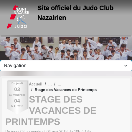
Panneau de gestion des cookies
Site officiel du Judo Club
Nazairien
Du
jeudi
Accueil
03
Stage des Vacances de Printemps
au
vendredi
STAGE DES
04
MAI
2018
VACANCES DE
PRINTEMPS
Du
jeudi
03
au
vendredi
04
mai
2018
de 10h à 18h