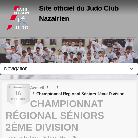
Panneau de gestion des cookies
Site officiel du Judo Club
Nazairien
Le
dimanche
Accueil
16
Championnat Régional Séniors 2ème Division
OCT.
2016
CHAMPIONNAT
RÉGIONAL SÉNIORS
2ÈME DIVISION
Le
dimanche
16
oct.
2016
de 09h à 12h