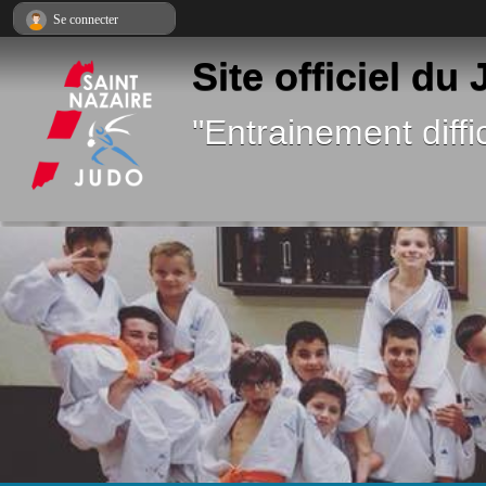
Panneau de gestion des cookies
Se connecter
Site officiel du
"Entrainement diffic