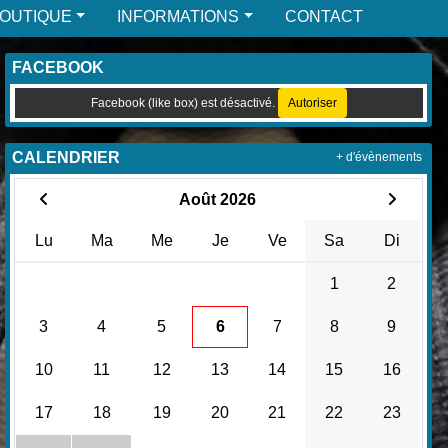
BOUTIQUE
INFORMATIONS
CONTACT
FACEBOOK
Facebook (like box) est désactivé.
Autoriser
CALENDRIER
+ d'évènements
Août 2026
Lu
Ma
Me
Je
Ve
Sa
Di
1
2
3
4
5
6
7
8
9
10
11
12
13
14
15
16
17
18
19
20
21
22
23