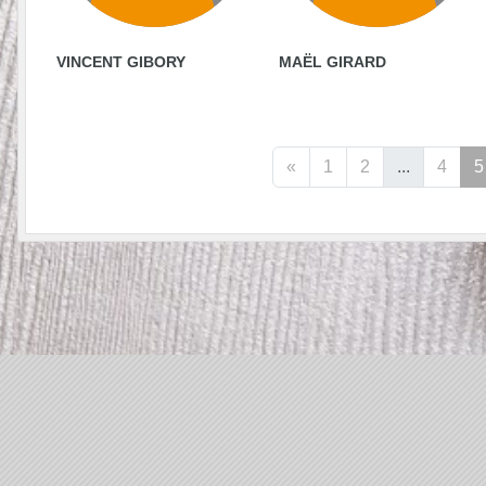
VINCENT GIBORY
MAËL GIRARD
«
1
2
...
4
5