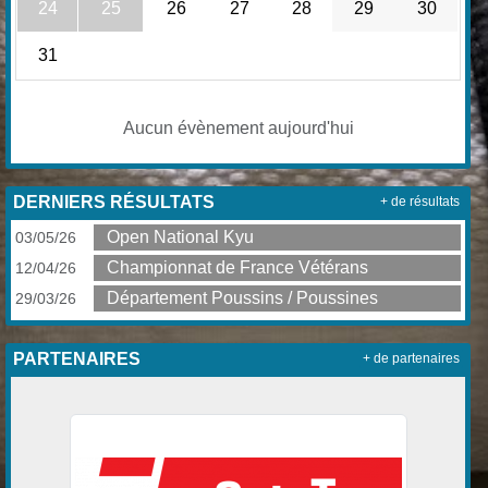
24
25
26
27
28
29
30
31
Aucun évènement aujourd'hui
DERNIERS RÉSULTATS
+ de résultats
Open National Kyu
03/05/26
Championnat de France Vétérans
12/04/26
Département Poussins / Poussines
29/03/26
PARTENAIRES
+ de partenaires