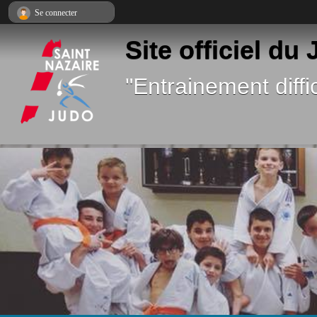
Panneau de gestion des cookies
Se connecter
Site officiel du
"Entrainement diffic