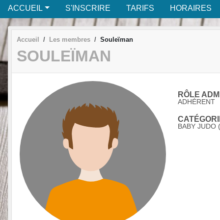
ACCUEIL
S'INSCRIRE
TARIFS
HORAIRES
Accueil
Les membres
Souleïman
SOULEÏMAN
RÔLE ADMI
ADHÉRENT
CATÉGORIE
BABY JUDO (